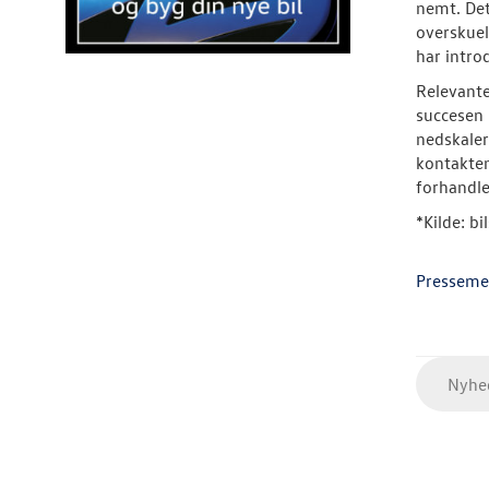
nemt. Det
overskuel
har intro
Relevante
succesen 
nedskaler
kontakten
forhandl
*Kilde: bi
Presseme
Nyhed