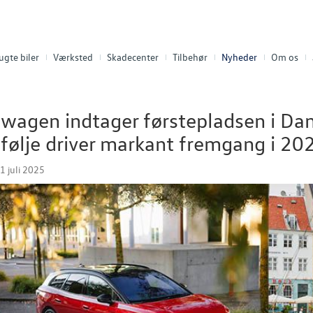
ugte biler
Værksted
Skadecenter
Tilbehør
Nyheder
Om os
wagen indtager førstepladsen i Dan
følje driver markant fremgang i 20
1 juli 2025