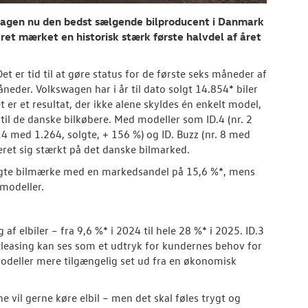
wagen nu den bedst sælgende bilproducent i Danmark
kret mærket en historisk stærk første halvdel af året
et er tid til at gøre status for de første seks måneder af
eder. Volkswagen har i år til dato solgt 14.854* biler
 er et resultat, der ikke alene skyldes én enkelt model,
 til de danske bilkøbere. Med modeller som ID.4 (nr. 2
 14 med 1.264, solgte, + 156 %) og ID. Buzz (nr. 8 med
eret sig stærkt på det danske bilmarked.
olgte bilmærke med en markedsandel på 15,6 %*, mens
 modeller.
 elbiler – fra 9,6 %* i 2024 til hele 28 %* i 2025. ID.3
tleasing kan ses som et udtryk for kundernes behov for
modeller mere tilgængelig set ud fra en økonomisk
 vil gerne køre elbil – men det skal føles trygt og