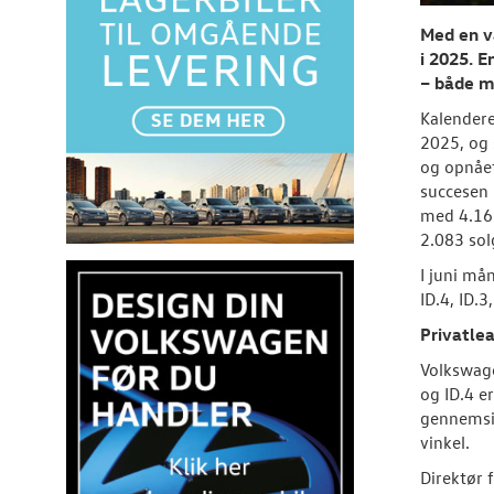
Med en v
i 2025. E
– både må
Kalendere
2025, og 
og opnået
succesen 
med 4.161
2.083 sol
I juni må
ID.4, ID.
Privatlea
Volkswage
og ID.4 e
gennemsig
vinkel.
Direktør 