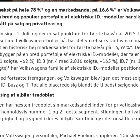
ækst på hele 78 %* og en markedsandel på 16,6 %* er Volks
n bred og populær portefølje af elektriske ID.-modeller har si
lt på salg og privatleasing.
n siger 1. Juli, og der er sat punktum for første halvår af 2025. D
set med Volkswagen-briller på, har det været seks fantastiske mån
 en historisk høj markedsandel for første halvår på 16,59 %*. Det
bygger på en bred portefølje af elektriske ID.-modeller, der taler
 solgte, +62 %), ID.3 (nr. 4 med 2.816 solgte, +165 %), ID.7 (nr.
gte)* har Volkswagens familie af elektriske ID.-modeller position
ned fortsatte fremgangen, og Volkswagen blev igen det mest s
3, ID. Buzz og T-Roc alle placerede sig blandt de ti bedst sælgende
sing af elbiler tredoblet
n har næsten tredoblet sin markedsandel inden for privatleasing af
r henholdsvis nummer 1 og 2 i dette segment. Stigningen i priva
tighed og tryghed i deres bilkøb. Samtidig gør det også flere 
for Volkswagen personbiler, Michael Ebeling, supplerer: "Danskerne