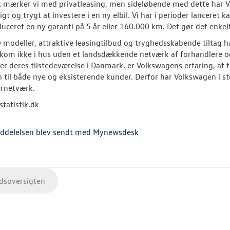
 mærker vi med privatleasing, men sideløbende med dette har Vo
igt og trygt at investere i en ny elbil. Vi har i perioder lancere
duceret en ny garanti på 5 år eller 160.000 km. Det gør det enkelt
 modeller, attraktive leasingtilbud og tryghedsskabende tiltag
kom ikke i hus uden et landsdækkende netværk af forhandlere og 
er deres tilstedeværelse i Danmark, er Volkswagens erfaring, at fo
 til både nye og eksisterende kunder. Derfor har Volkswagen i st
ernetværk.
lstatistik.dk
ddelelsen blev sendt med Mynewsdesk
soversigten