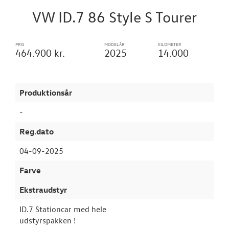
VW ID.7 86 Style S Tourer
SKADECENTER
PRIS
MODELÅR
KILOMETER
464.900 kr.
2025
14.000
TILBEHØR
NYHEDER
Produktionsår
OM OS
-
Reg.dato
JOB OG KARRI
04-09-2025
RESERVEDELE
Farve
Ekstraudstyr
ID.7 Stationcar med hele
udstyrspakken !