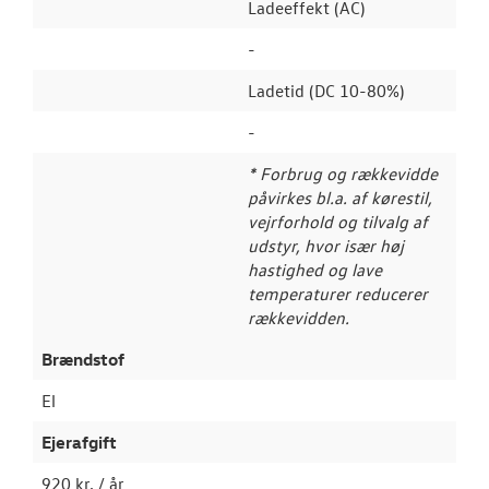
Ladeeffekt (AC)
-
Ladetid (DC 10-80%)
-
* Forbrug og rækkevidde
påvirkes bl.a. af kørestil,
vejrforhold og tilvalg af
udstyr, hvor især høj
hastighed og lave
temperaturer reducerer
rækkevidden.
Brændstof
El
Ejerafgift
920 kr. / år