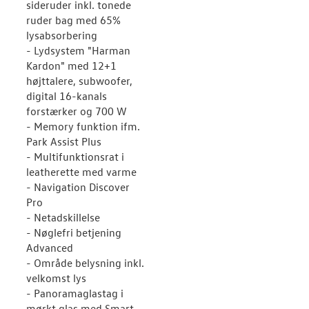
sideruder inkl. tonede
ruder bag med 65%
lysabsorbering
- Lydsystem "Harman
Kardon" med 12+1
højttalere, subwoofer,
digital 16-kanals
forstærker og 700 W
- Memory funktion ifm.
Park Assist Plus
- Multifunktionsrat i
leatherette med varme
- Navigation Discover
Pro
- Netadskillelse
- Nøglefri betjening
Advanced
- Område belysning inkl.
velkomst lys
- Panoramaglastag i
mørkt glas med Smart