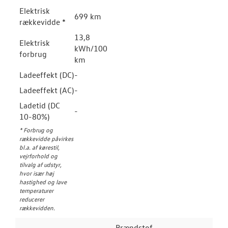
Elektrisk
699 km
rækkevidde *
13,8
Elektrisk
kWh/100
forbrug
km
Ladeeffekt (DC)
-
Ladeeffekt (AC)
-
Ladetid (DC
-
10-80%)
* Forbrug og
rækkevidde påvirkes
bl.a. af kørestil,
vejrforhold og
tilvalg af udstyr,
hvor især høj
hastighed og lave
temperaturer
reducerer
rækkevidden.
Brændstof