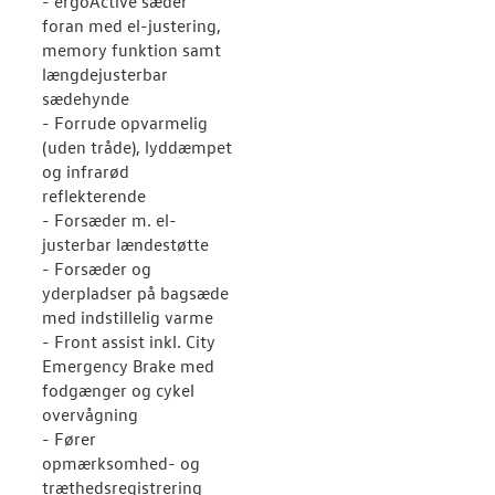
- ergoActive sæder
foran med el-justering,
memory funktion samt
længdejusterbar
sædehynde
- Forrude opvarmelig
(uden tråde), lyddæmpet
og infrarød
reflekterende
- Forsæder m. el-
justerbar lændestøtte
- Forsæder og
yderpladser på bagsæde
med indstillelig varme
- Front assist inkl. City
Emergency Brake med
fodgænger og cykel
overvågning
- Fører
opmærksomhed- og
træthedsregistrering