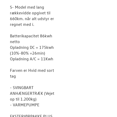
S- Model med lang
rækkevidde opgivet til
660km. når alt udstyr er
regnet med i.
Batterikapacitet 86kwh
netto
Opladning DC = 175kwh
(10%-80% =26min)
Opladning A/C = 11Kwh
Farven er Hvid med sort
tag
- SVINGBART
ANHÆNGERTRÆK (Vejet
op til 1.200kg)
- VARMEPUMPE
EKSTERIØRPAKKE PLUS