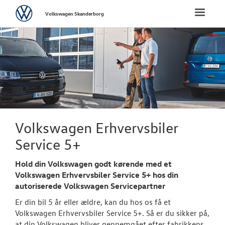
Volkswagen
Toggle
Volkswagen Skanderborg
naviga
FORSIDE
NYE PERSONBI
NYE VAREBILER
BRUGTE BILER
Volkswagen Erhvervsbiler
Service 5+
VÆRKSTED
Hold din Volkswagen godt kørende med et
Bestil tid på 
Volkswagen Erhvervsbiler Service 5+ hos din
autoriserede Volkswagen Servicepartner
Softwareopda
Er din bil 5 år eller ældre, kan du hos os få et
Volkswagen Erhvervsbiler Service 5+. Så er du sikker på,
MinVolkswage
at din Volkswagen bliver gennemgået efter fabrikkens