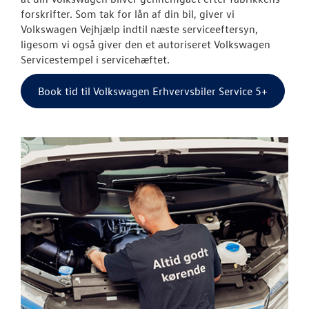
forskrifter. Som tak for lån af din bil, giver vi
Bremseservice
Volkswagen Vejhjælp indtil næste serviceeftersyn,
ligesom vi også giver den et autoriseret Volkswagen
Service Cam
Servicestempel i servicehæftet.
Volkswagen Se
Book tid til Volkswagen Erhvervsbiler Service 5+
Koncepter og 
Længere levet
slid
Serviceabonn
Volkswagen Er
Service 5+
VW Connect
Velkomstpakke 