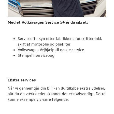
Autoriseret V
Brugtbilsattes
Kontrol af uds
Med et Volkswagen Service 5+ er du sikret:
SKADECENTER
Serviceeftersyn efter fabrikkens forskrifter inkl.
skift af motorolie og oliefilter
TILBEHØR
Volkswagen Vejhjælp til næste service
Stempel i servicebog
NYHEDER
OM OS
Ekstra services
JOB OG KARRI
Når vi gennemgår din bil, kan du tilkøbe ekstra ydelser,
når du og værkstedet skønner det er nødvendigt. Dette
kunne eksempelvis være følgende:
RESERVEDELE