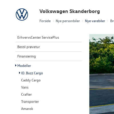
Volkswagen
Volkswagen Skanderborg
Forside
Nye personbiler
Nye varebiler
Br
ErhvervsCenter ServicePlus
Bestil prøvetur
Finansiering
Modeller
ID. Buzz Cargo
Caddy Cargo
Vans
Crafter
Transporter
Amarok