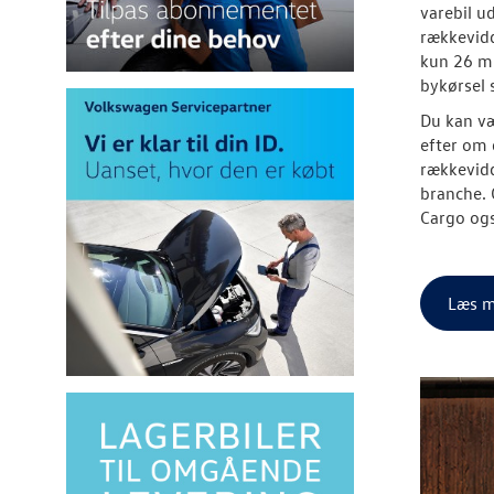
varebil u
rækkevidd
kun 26 min
bykørsel 
Du kan væ
efter om 
rækkevidd
branche. 
Cargo ogs
Læs m