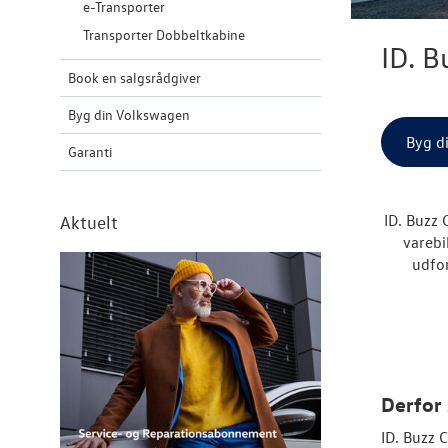
e-Transporter
Transporter Dobbeltkabine
ID. B
Book en salgsrådgiver
Byg din Volkswagen
Byg d
Garanti
ID. Buzz 
Aktuelt
varebi
udfo
Derfor 
ID. Buzz C