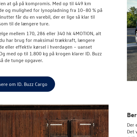
den at gå på kompromis. Med op til 449 km
e og mulighed for lynopladning fra 10–80 % på
utter får du en varebil, der er lige så klar til
som til de længere ture.
lge mellem 170, 286 eller 340 hk 4MOTION, alt
du har brug for maksimal trækkraft, længere
e eller effektiv kørsel i hverdagen – uanset
Og med op til 1.800 kg på krogen klarer ID. Buzz
å de tunge opgaver.
ere om ID. Buzz Cargo
Ber
Der 
Det 