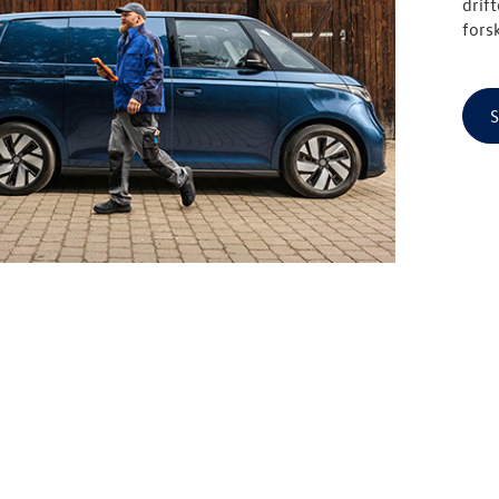
drif
fors
S