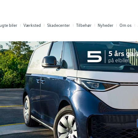
ugte biler
Værksted
Skadecenter
Tilbehør
Nyheder
Om os