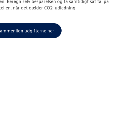
ten. Beregn selv besparelsen og få samtidigt sat tal på
kellen, når det gælder CO2-udledning.
ammenlign udgifterne her